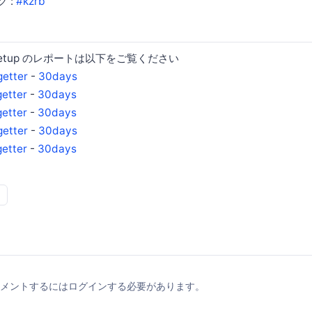
グ :
#kzrb
etup のレポートは以下をご覧ください
getter
-
30days
getter
-
30days
getter
-
30days
getter
-
30days
getter
-
30days
メントするにはログインする必要があります。