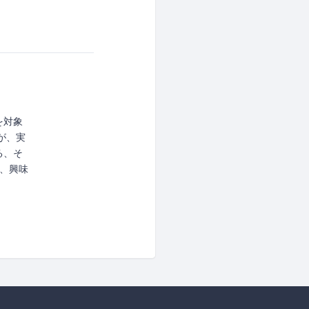
を対象
が、実
る、そ
、興味