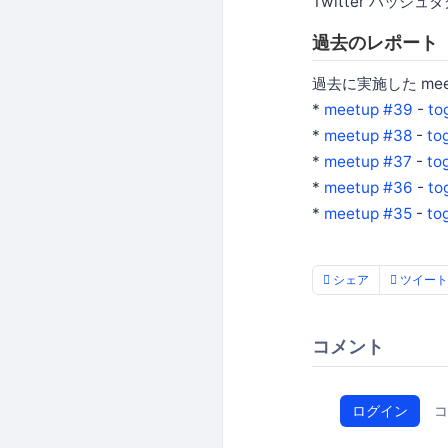
Twitter ハッシュタ
過去のレポート
過去に実施した me
*
meetup #39
-
to
*
meetup #38
-
to
*
meetup #37
-
to
*
meetup #36
-
to
*
meetup #35
-
to
シェア
ツイート
コメント
ログイン
コ