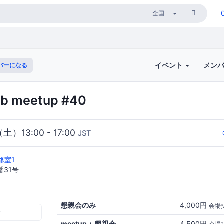
イベント
メン
バーになる
rb meetup #40
（土）13:00 - 17:00
JST
修室1
番31号
懇親会のみ
4,000円
会場
む
meetup + 懇親会
4,500円