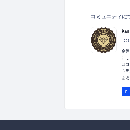
コミュニティに
ka
27
金沢
にし
はほ
う思
ある