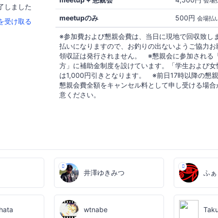
会場
了しました
meetupのみ
500円
会場払
を受け取る
※参加費および懇親会費は、当日に現地で回収致し
払いになりますので、お釣りの出ないようご協力お
領収証は発行されません。 ※懇親会に参加される
方」に補助金制度を設けています。「学生および女
は1,000円引きとなります。 ※前日17時以降の
懇親会費全額をキャンセル料として申し受ける場合
意ください。
井澤ゆきみつ
ふぁ
hata
wtnabe
Tak