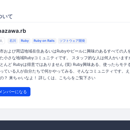
ついて
nazawa.rb
8人
石川
Ruby
Ruby on Rails
ソフトウェア開発
市および周辺地域在住あるいはRubyやビールに興味のあるすべての人
た小さな地域Rubyコミュニティです。 スタッフ的な人は何人かいます
とんど Rubyは得意ではありません (笑) Ruby興味ある、使ったらモテ
っている人が自分たちで何かやってみる、そんなコミュニティです。え
の？ 来ちゃいなよ！ 詳しくは、こちらをご覧下さい
メンバーになる