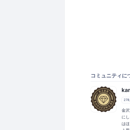
コミュニティに
ka
27
金沢
にし
はほ