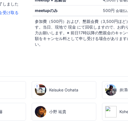
会場
了しました
meetupのみ
500円
会場払
を受け取る
参加費（500円）および、懇親会費（3,500円ほ
す。当日、現地で 現金 にて回収しますので、お釣
力お願いします。※ 前日17時以降の懇親会のキャ
額をキャンセル料として申し受ける場合があります
い。
Keisuke Oohata
井澤
藤
小野 祐貴
Koh