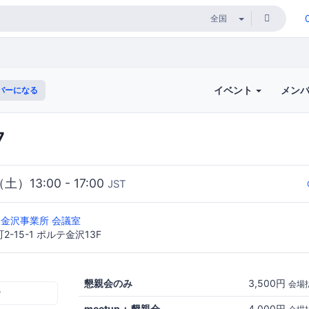
イベント
メン
バーになる
7
（土）13:00 - 17:00
JST
bo 金沢事業所 会議室
-15-1 ポルテ金沢13F
懇親会のみ
3,500円
会場
む
meetup + 懇親会
4,000円