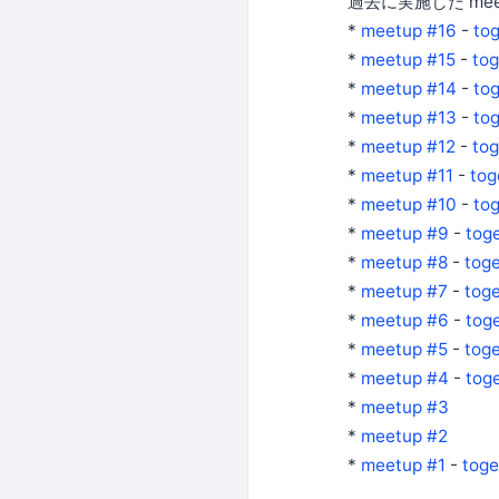
過去に実施した me
*
meetup #16
-
tog
*
meetup #15
-
tog
*
meetup #14
-
tog
*
meetup #13
-
tog
*
meetup #12
-
tog
*
meetup #11
-
tog
*
meetup #10
-
tog
*
meetup #9
-
toge
*
meetup #8
-
toge
*
meetup #7
-
toge
*
meetup #6
-
toge
*
meetup #5
-
toge
*
meetup #4
-
toge
*
meetup #3
*
meetup #2
*
meetup #1
-
toge