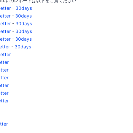
etup のレポートは以下をご覧ください
etter
-
30days
etter
-
30days
etter
-
30days
etter
-
30days
etter
-
30days
etter
-
30days
etter
tter
tter
tter
tter
tter
tter
tter