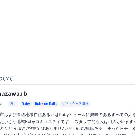
ついて
nazawa.rb
8人
石川
Ruby
Ruby on Rails
ソフトウェア開発
市および周辺地域在住あるいはRubyやビールに興味のあるすべての人
た小さな地域Rubyコミュニティです。 スタッフ的な人は何人かいます
とんど Rubyは得意ではありません (笑) Ruby興味ある、使ったらモテ