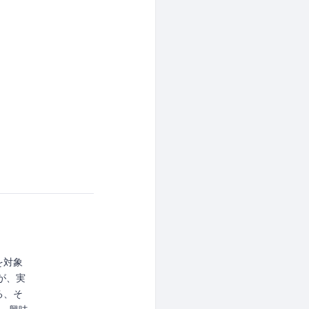
を対象
が、実
る、そ