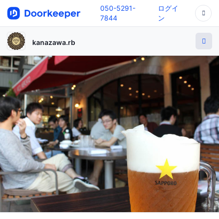
050-5291-
ログイ
7844
ン
kanazawa.rb