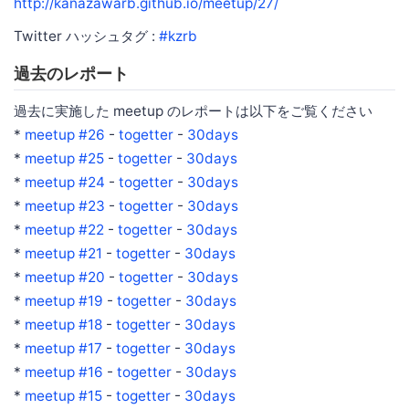
http://kanazawarb.github.io/meetup/27/
Twitter ハッシュタグ :
#kzrb
過去のレポート
過去に実施した meetup のレポートは以下をご覧ください
*
meetup #26
-
togetter
-
30days
*
meetup #25
-
togetter
-
30days
*
meetup #24
-
togetter
-
30days
*
meetup #23
-
togetter
-
30days
*
meetup #22
-
togetter
-
30days
*
meetup #21
-
togetter
-
30days
*
meetup #20
-
togetter
-
30days
*
meetup #19
-
togetter
-
30days
*
meetup #18
-
togetter
-
30days
*
meetup #17
-
togetter
-
30days
*
meetup #16
-
togetter
-
30days
*
meetup #15
-
togetter
-
30days